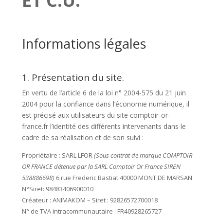
ET C.U.
Informations légales
1. Présentation du site.
En vertu de l’article 6 de la loi n° 2004-575 du 21 juin
2004 pour la confiance dans l’économie numérique, il
est précisé aux utilisateurs du site comptoir-or-
france.fr l’identité des différents intervenants dans le
cadre de sa réalisation et de son suivi :
Propriétaire : SARL LFOR
(Sous contrat de marque COMPTOIR
OR FRANCE détenue par la SARL Comptoir Or France SIREN
538886698)
6 rue Frederic Bastiat 40000 MONT DE MARSAN
N°Siret: 98483406900010
Créateur : ANIMAKOM – Siret : 92826572700018
N° de TVA intracommunautaire : FR40928265727