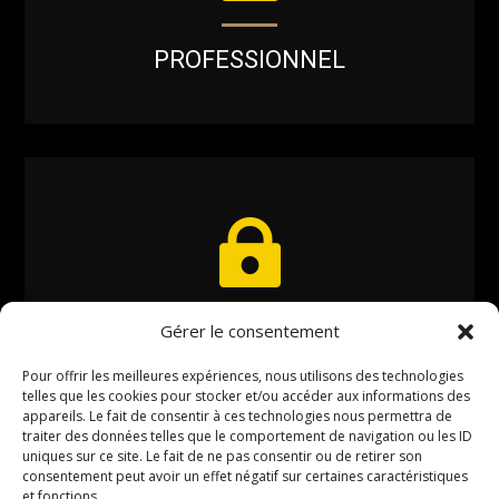
PROFESSIONNEL

Gérer le consentement
TRANSACTION SÉCURISÉ
Pour offrir les meilleures expériences, nous utilisons des technologies
telles que les cookies pour stocker et/ou accéder aux informations des
appareils. Le fait de consentir à ces technologies nous permettra de
traiter des données telles que le comportement de navigation ou les ID
uniques sur ce site. Le fait de ne pas consentir ou de retirer son
consentement peut avoir un effet négatif sur certaines caractéristiques
et fonctions.