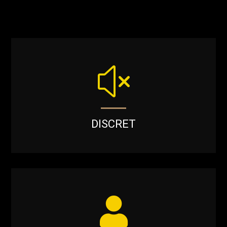
x
DISCRET
